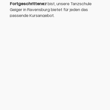
Fortgeschrittene:r
bist, unsere Tanzschule
Geiger in Ravensburg bietet für jeden das
passende Kursangebot.
Unsere erfahrenen Tanzlehrer:innen zeigen dir
mit viel Spaß und Begeisterung
die
Grundschritte, Figuren und Techniken, die für
Boogie-Woogie typisch sind. Wir legen
besonderen Wert auf eine
entspannte und
lockere Atmosphäre.
Al
so schnapp dir deine Tanzschuhe und lass uns
gemeinsam die Füße zum Boogie-Woogie-
Sound schwingen!
BOOGIE WOOGIE STUFE 1
6 count basic
Basic Figuren & Drehungen
Führen & Folgen Basic