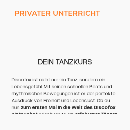
PRIVATER UNTERRICHT
DEIN TANZKURS
Discofox ist nicht nur ein Tanz, sondern ein
Lebensgefühl. Mit seinen schnellen Beats und
rhythmischen Bewegungen ist er der perfekte
Ausdruck von Freiheit und Lebenslust. Ob du
nun
zum ersten Mal in die Welt des Discofox
eintauchst
oder bereits ein
erfahrener Tänzer
bist, bei uns in der Tanzschule Geiger
Ravensburg findest du den richtigen Kurs für